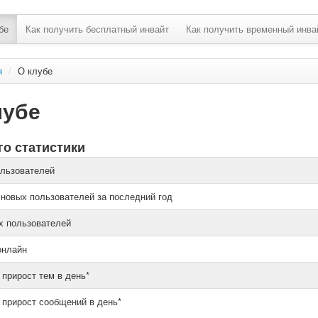
бе
Как получить бесплатный инвайт
Как получить временный инва
я
/
О клубе
лубе
о статистики
ользователей
 новых пользователей за последний год
х пользователей
онлайн
 прирост тем в день*
 прирост сообщений в день*