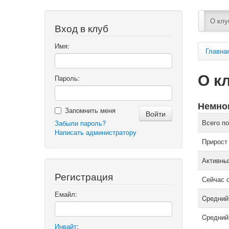
О клу
Вход в клуб
Имя:
Главна
О к
Пароль:
Немног
Запомнить меня
Всего п
Забыли пароль?
Написать администратору
Прирост
Активны
Регистрация
Сейчас 
Емайл:
Cредний
Cредний
Инвайт
: